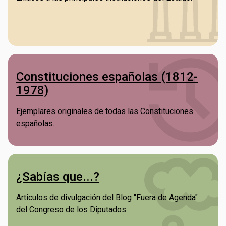
Constituciones españolas (1812-
1978)
Ejemplares originales de todas las Constituciones
españolas.
¿Sabías que...?
Articulos de divulgación del Blog "Fuera de Agenda"
del Congreso de los Diputados.