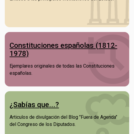
Constituciones españolas (1812-
1978)
Ejemplares originales de todas las Constituciones
españolas.
¿Sabías que...?
Articulos de divulgación del Blog "Fuera de Agenda"
del Congreso de los Diputados.